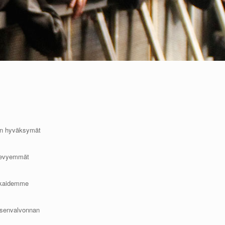
sin hyväksymät
 kevyemmät
akkaidemme
ksenvalvonnan