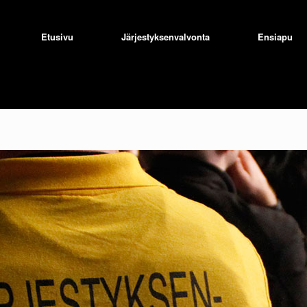
Etusivu
Järjestyksenvalvonta
Ensiapu