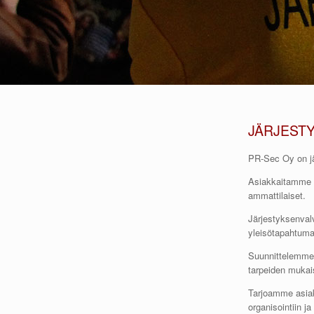
JÄRJEST
PR-Sec Oy on jä
Asiakkaitamme p
ammattilaiset.
Järjestyksenval
yleisötapahtuma
Suunnittelemme 
tarpeiden mukais
Tarjoamme asiak
organisointiin ja