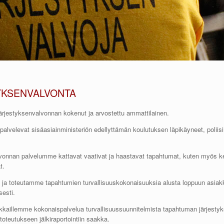
YKSENVALVONTA
rjestyksenvalvonnan kokenut ja arvostettu ammattilainen.
alvelevat sisäasiainministeriön edellyttämän koulutuksen läpikäyneet, polii
vonnan palvelumme kattavat vaativat ja haastavat tapahtumat, kuten myös
t.
ja toteutamme tapahtumien turvallisuuskokonaisuuksia alusta loppuun asi
esti.
kaillemme kokonaispalvelua turvallisuussuunnitelmista tapahtuman järjesty
 toteutukseen jälkiraportointiin saakka.